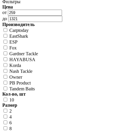
Фильтры
Цена
от
до
Производитель
Carptoday
EastShark
ESP
Fox
Gardner Tackle
HAYABUSA
Korda
Nash Tackle
Owner
PB Product
Tandem Baits
Кол-во, шт
10
Размер
2
4
6
8