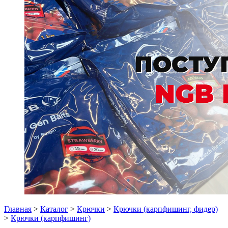
Главная
>
Каталог
>
Крючки
>
Крючки (карпфишинг, фидер)
>
Крючки (карпфишинг)