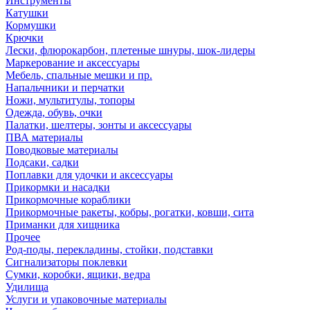
Инструменты
Катушки
Кормушки
Крючки
Лески, флюрокарбон, плетеные шнуры, шок-лидеры
Маркерование и аксессуары
Мебель, спальные мешки и пр.
Напальчники и перчатки
Ножи, мультитулы, топоры
Одежда, обувь, очки
Палатки, шелтеры, зонты и аксессуары
ПВА материалы
Поводковые материалы
Подсаки, садки
Поплавки для удочки и аксессуары
Прикормки и насадки
Прикормочные кораблики
Прикормочные ракеты, кобры, рогатки, ковши, сита
Приманки для хищника
Прочее
Род-поды, перекладины, стойки, подставки
Сигнализаторы поклевки
Сумки, коробки, ящики, ведра
Удилища
Услуги и упаковочные материалы