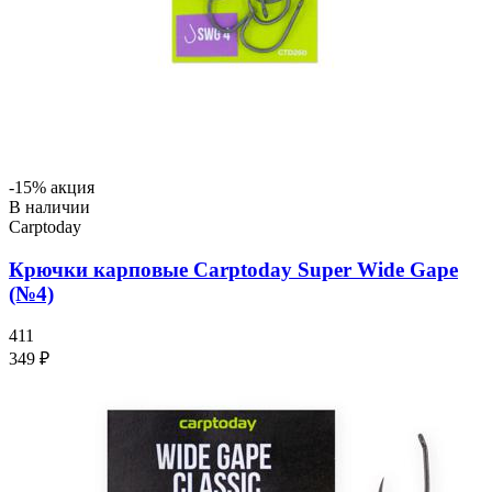
-15% акция
В наличии
Carptoday
Крючки карповые Carptoday Super Wide Gape
(№4)
411
349 ₽