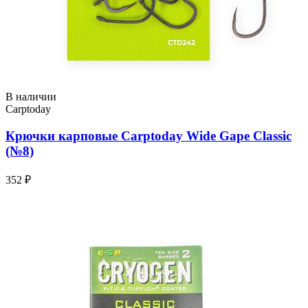
В наличии
Carptoday
Крючки карповые Carptoday Wide Gape Classic
(№8)
352 ₽