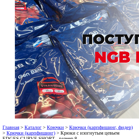
Главная
>
Каталог
>
Крючки
>
Крючки (карпфишинг, фидер)
>
Крючки (карпфишинг)
> Крюки с изогнутым цевьем
EDGES CURVE SHORT - размер 8