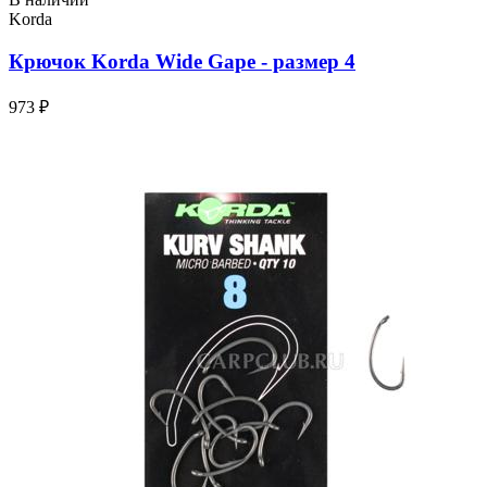
Korda
Крючок Korda Wide Gape - размер 4
973 ₽