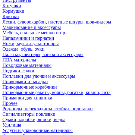
Инструменты
Катушки
Кормушки
Крючки
Лески, флюрокарбон, плетеные шнуры, шок-лидеры
Маркерование и аксессуары
Мебель, спальные мешки и пр.
Напальчники и перчатки
Ножи, мультитулы, топоры
Одежда, обувь, очки
Палатки, шелтеры, зонты и аксессуары
ПВА материалы
Поводковые материалы
Подсаки, садки
Поплавки для удочки и аксессуары
Прикормки и насадки
Прикормочные кораблики
Прикормочные ракеты, кобры, рогатки, ковши, сита
Приманки для хищника
Прочее
Род-поды, перекладины, стойки, подставки
Сигнализаторы поклевки
Сумки, коробки, ящики, ведра
Удилища
Услуги и упаковочные материалы