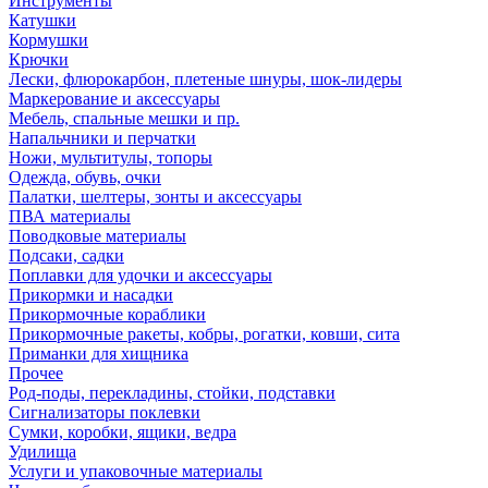
Инструменты
Катушки
Кормушки
Крючки
Лески, флюрокарбон, плетеные шнуры, шок-лидеры
Маркерование и аксессуары
Мебель, спальные мешки и пр.
Напальчники и перчатки
Ножи, мультитулы, топоры
Одежда, обувь, очки
Палатки, шелтеры, зонты и аксессуары
ПВА материалы
Поводковые материалы
Подсаки, садки
Поплавки для удочки и аксессуары
Прикормки и насадки
Прикормочные кораблики
Прикормочные ракеты, кобры, рогатки, ковши, сита
Приманки для хищника
Прочее
Род-поды, перекладины, стойки, подставки
Сигнализаторы поклевки
Сумки, коробки, ящики, ведра
Удилища
Услуги и упаковочные материалы