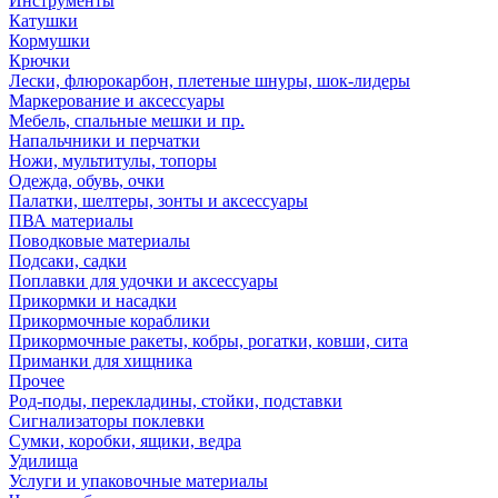
Инструменты
Катушки
Кормушки
Крючки
Лески, флюрокарбон, плетеные шнуры, шок-лидеры
Маркерование и аксессуары
Мебель, спальные мешки и пр.
Напальчники и перчатки
Ножи, мультитулы, топоры
Одежда, обувь, очки
Палатки, шелтеры, зонты и аксессуары
ПВА материалы
Поводковые материалы
Подсаки, садки
Поплавки для удочки и аксессуары
Прикормки и насадки
Прикормочные кораблики
Прикормочные ракеты, кобры, рогатки, ковши, сита
Приманки для хищника
Прочее
Род-поды, перекладины, стойки, подставки
Сигнализаторы поклевки
Сумки, коробки, ящики, ведра
Удилища
Услуги и упаковочные материалы