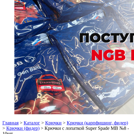
Главная
>
Каталог
>
Крючки
>
Крючки (карпфишинг, фидер)
>
Крючки (фидер)
> Крючки с лопаткой Super Spade МВ №8 -
10шт.