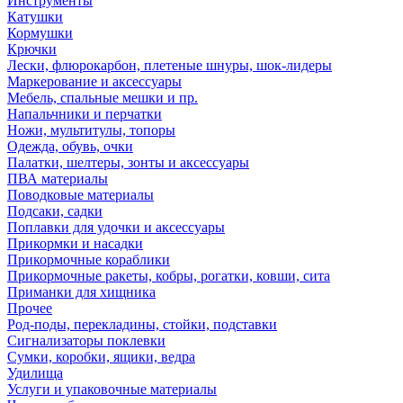
Инструменты
Катушки
Кормушки
Крючки
Лески, флюрокарбон, плетеные шнуры, шок-лидеры
Маркерование и аксессуары
Мебель, спальные мешки и пр.
Напальчники и перчатки
Ножи, мультитулы, топоры
Одежда, обувь, очки
Палатки, шелтеры, зонты и аксессуары
ПВА материалы
Поводковые материалы
Подсаки, садки
Поплавки для удочки и аксессуары
Прикормки и насадки
Прикормочные кораблики
Прикормочные ракеты, кобры, рогатки, ковши, сита
Приманки для хищника
Прочее
Род-поды, перекладины, стойки, подставки
Сигнализаторы поклевки
Сумки, коробки, ящики, ведра
Удилища
Услуги и упаковочные материалы