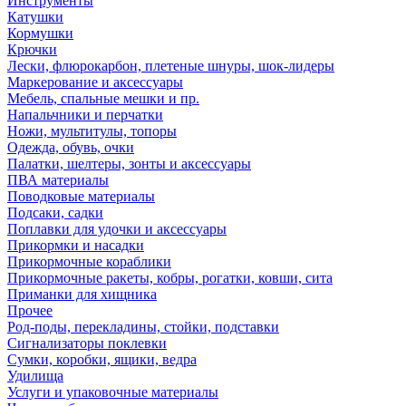
Инструменты
Катушки
Кормушки
Крючки
Лески, флюрокарбон, плетеные шнуры, шок-лидеры
Маркерование и аксессуары
Мебель, спальные мешки и пр.
Напальчники и перчатки
Ножи, мультитулы, топоры
Одежда, обувь, очки
Палатки, шелтеры, зонты и аксессуары
ПВА материалы
Поводковые материалы
Подсаки, садки
Поплавки для удочки и аксессуары
Прикормки и насадки
Прикормочные кораблики
Прикормочные ракеты, кобры, рогатки, ковши, сита
Приманки для хищника
Прочее
Род-поды, перекладины, стойки, подставки
Сигнализаторы поклевки
Сумки, коробки, ящики, ведра
Удилища
Услуги и упаковочные материалы