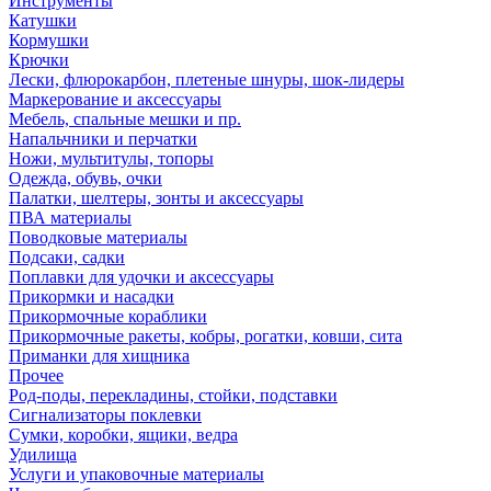
Инструменты
Катушки
Кормушки
Крючки
Лески, флюрокарбон, плетеные шнуры, шок-лидеры
Маркерование и аксессуары
Мебель, спальные мешки и пр.
Напальчники и перчатки
Ножи, мультитулы, топоры
Одежда, обувь, очки
Палатки, шелтеры, зонты и аксессуары
ПВА материалы
Поводковые материалы
Подсаки, садки
Поплавки для удочки и аксессуары
Прикормки и насадки
Прикормочные кораблики
Прикормочные ракеты, кобры, рогатки, ковши, сита
Приманки для хищника
Прочее
Род-поды, перекладины, стойки, подставки
Сигнализаторы поклевки
Сумки, коробки, ящики, ведра
Удилища
Услуги и упаковочные материалы