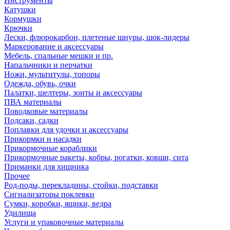
Инструменты
Катушки
Кормушки
Крючки
Лески, флюрокарбон, плетеные шнуры, шок-лидеры
Маркерование и аксессуары
Мебель, спальные мешки и пр.
Напальчники и перчатки
Ножи, мультитулы, топоры
Одежда, обувь, очки
Палатки, шелтеры, зонты и аксессуары
ПВА материалы
Поводковые материалы
Подсаки, садки
Поплавки для удочки и аксессуары
Прикормки и насадки
Прикормочные кораблики
Прикормочные ракеты, кобры, рогатки, ковши, сита
Приманки для хищника
Прочее
Род-поды, перекладины, стойки, подставки
Сигнализаторы поклевки
Сумки, коробки, ящики, ведра
Удилища
Услуги и упаковочные материалы