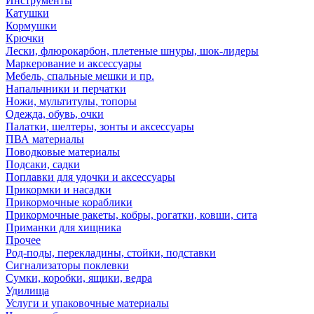
Инструменты
Катушки
Кормушки
Крючки
Лески, флюрокарбон, плетеные шнуры, шок-лидеры
Маркерование и аксессуары
Мебель, спальные мешки и пр.
Напальчники и перчатки
Ножи, мультитулы, топоры
Одежда, обувь, очки
Палатки, шелтеры, зонты и аксессуары
ПВА материалы
Поводковые материалы
Подсаки, садки
Поплавки для удочки и аксессуары
Прикормки и насадки
Прикормочные кораблики
Прикормочные ракеты, кобры, рогатки, ковши, сита
Приманки для хищника
Прочее
Род-поды, перекладины, стойки, подставки
Сигнализаторы поклевки
Сумки, коробки, ящики, ведра
Удилища
Услуги и упаковочные материалы