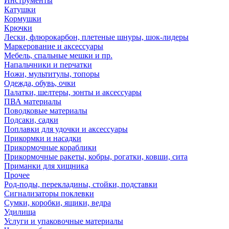
Инструменты
Катушки
Кормушки
Крючки
Лески, флюрокарбон, плетеные шнуры, шок-лидеры
Маркерование и аксессуары
Мебель, спальные мешки и пр.
Напальчники и перчатки
Ножи, мультитулы, топоры
Одежда, обувь, очки
Палатки, шелтеры, зонты и аксессуары
ПВА материалы
Поводковые материалы
Подсаки, садки
Поплавки для удочки и аксессуары
Прикормки и насадки
Прикормочные кораблики
Прикормочные ракеты, кобры, рогатки, ковши, сита
Приманки для хищника
Прочее
Род-поды, перекладины, стойки, подставки
Сигнализаторы поклевки
Сумки, коробки, ящики, ведра
Удилища
Услуги и упаковочные материалы