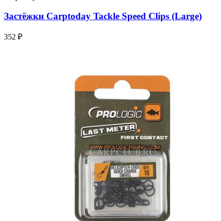
Застёжки Carptoday Tackle Speed Clips (Large)
352 ₽