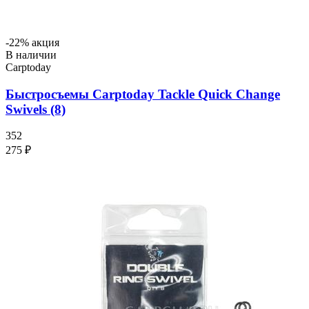
-22% акция
В наличии
Carptoday
Быстросъемы Carptoday Tackle Quick Change
Swivels (8)
352
275 ₽