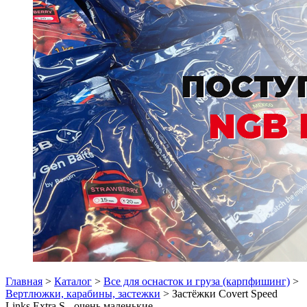
Главная
>
Каталог
>
Все для оснасток и груза (карпфишинг)
>
Вертлюжки, карабины, застежки
> Застёжки Covert Speed
Links Extra S - очень маленькие