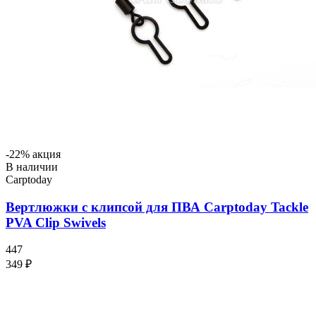
-22% акция
В наличии
Carptoday
Вертлюжки с клипсой для ПВА Carptoday Tackle
PVA Clip Swivels
447
349 ₽