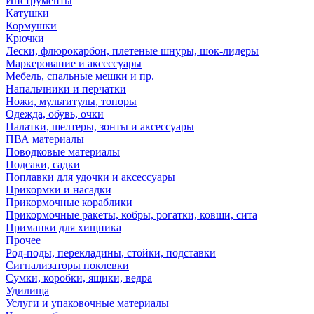
Инструменты
Катушки
Кормушки
Крючки
Лески, флюрокарбон, плетеные шнуры, шок-лидеры
Маркерование и аксессуары
Мебель, спальные мешки и пр.
Напальчники и перчатки
Ножи, мультитулы, топоры
Одежда, обувь, очки
Палатки, шелтеры, зонты и аксессуары
ПВА материалы
Поводковые материалы
Подсаки, садки
Поплавки для удочки и аксессуары
Прикормки и насадки
Прикормочные кораблики
Прикормочные ракеты, кобры, рогатки, ковши, сита
Приманки для хищника
Прочее
Род-поды, перекладины, стойки, подставки
Сигнализаторы поклевки
Сумки, коробки, ящики, ведра
Удилища
Услуги и упаковочные материалы