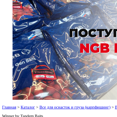
Главная
>
Каталог
>
Все для оснасток и груза (карпфишинг)
>
В
Winner by Tandem Baits