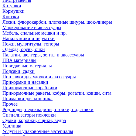
Инструменты
Катушки
Кормушки
Крючки
Лески, флюрокарбон, плетеные шнуры, шок-лидеры
Маркерование и аксессуары
Мебель, спальные мешки и пр.
Напальчники и перчатки
Ножи, мультитулы, топоры
Одежда, обувь, очки
Палатки, шелтеры, зонты и аксессуары
ПВА материалы
Поводковые материалы
Подсаки, садки
Поплавки для удочки и аксессуары
Прикормки и насадки
Прикормочные кораблики
Прикормочные ракеты, кобры, рогатки, ковши, сита
Приманки для хищника
Прочее
Род-поды, перекладины, стойки, подставки
Сигнализаторы поклевки
Сумки, коробки, ящики, ведра
Удилища
Услуги и упаковочные материалы