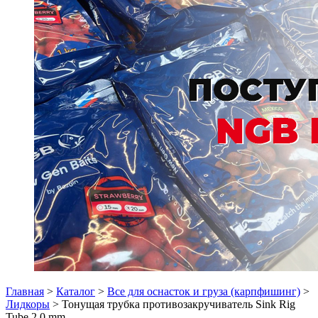
Главная
>
Каталог
>
Все для оснасток и груза (карпфишинг)
>
Лидкоры
> Тонущая трубка противозакручиватель Sink Rig
Tube 2.0 mm