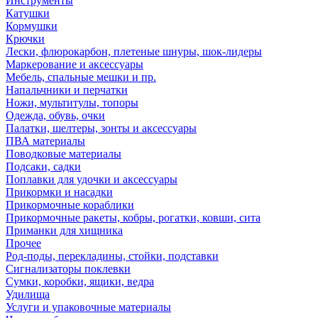
Инструменты
Катушки
Кормушки
Крючки
Лески, флюрокарбон, плетеные шнуры, шок-лидеры
Маркерование и аксессуары
Мебель, спальные мешки и пр.
Напальчники и перчатки
Ножи, мультитулы, топоры
Одежда, обувь, очки
Палатки, шелтеры, зонты и аксессуары
ПВА материалы
Поводковые материалы
Подсаки, садки
Поплавки для удочки и аксессуары
Прикормки и насадки
Прикормочные кораблики
Прикормочные ракеты, кобры, рогатки, ковши, сита
Приманки для хищника
Прочее
Род-поды, перекладины, стойки, подставки
Сигнализаторы поклевки
Сумки, коробки, ящики, ведра
Удилища
Услуги и упаковочные материалы