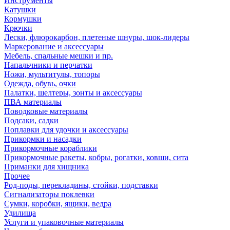
Инструменты
Катушки
Кормушки
Крючки
Лески, флюрокарбон, плетеные шнуры, шок-лидеры
Маркерование и аксессуары
Мебель, спальные мешки и пр.
Напальчники и перчатки
Ножи, мультитулы, топоры
Одежда, обувь, очки
Палатки, шелтеры, зонты и аксессуары
ПВА материалы
Поводковые материалы
Подсаки, садки
Поплавки для удочки и аксессуары
Прикормки и насадки
Прикормочные кораблики
Прикормочные ракеты, кобры, рогатки, ковши, сита
Приманки для хищника
Прочее
Род-поды, перекладины, стойки, подставки
Сигнализаторы поклевки
Сумки, коробки, ящики, ведра
Удилища
Услуги и упаковочные материалы