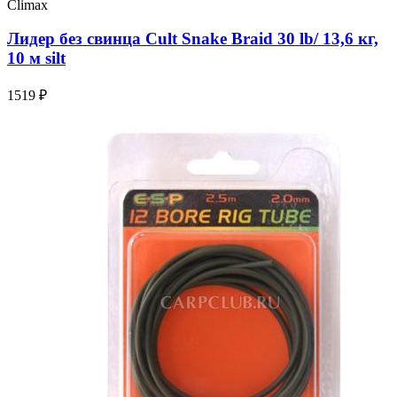
Climax
Лидер без свинца Cult Snake Braid 30 lb/ 13,6 кг,
10 м silt
1519 ₽