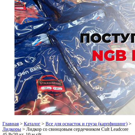
Главная
>
Каталог
>
Все для оснасток и груза (карпфишинг)
>
Лидкоры
> Лидкор со свинцовым сердечником Cult Leadcore
45 lb/20 кг, 10 м silt