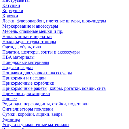
Инструменты
Катушки
Кормушки
Крючки
Лески, флюрокарбон, плетеные шнуры, шок-лидеры
Маркерование и аксессуары
Мебель, спальные мешки и пр.
Напальчники и перчатки
Ножи, мультитулы, топоры
Одежда, обувь, очки
Палатки, шелтеры, зонты и аксессуары
ПВА материалы
Поводковые материалы
Подсаки, садки
Поплавки для удочки и аксессуары
Прикормки и насадки
Прикормочные кораблики
Прикормочные ракеты, кобры, рогатки, ковши, сита
Приманки для хищника
Прочее
Род-поды, перекладины, стойки, подставки
Сигнализаторы поклевки
Сумки, коробки, ящики, ведра
Удилища
Услуги и упаковочные материалы