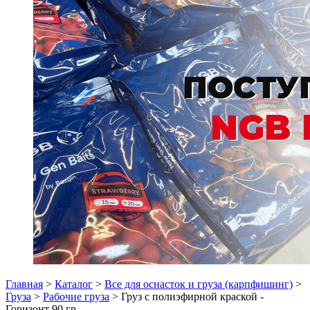
Главная
>
Каталог
>
Все для оснасток и груза (карпфишинг)
>
Груза
>
Рабочие груза
> Груз с полиэфирной краской -
Горизонт 90 гр