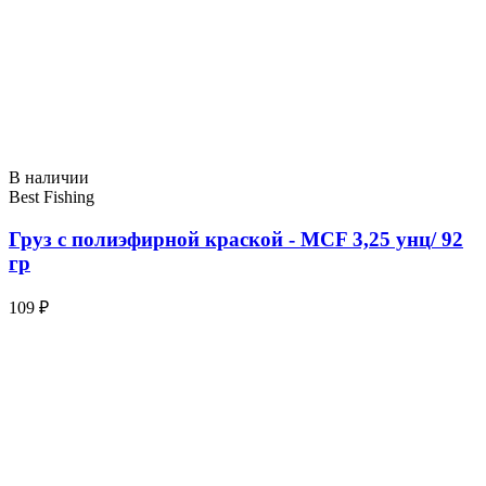
В наличии
Best Fishing
Груз с полиэфирной краской - MCF 3,25 унц/ 92
гр
109 ₽