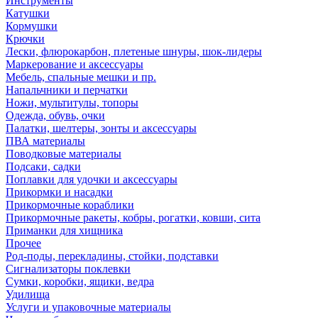
Инструменты
Катушки
Кормушки
Крючки
Лески, флюрокарбон, плетеные шнуры, шок-лидеры
Маркерование и аксессуары
Мебель, спальные мешки и пр.
Напальчники и перчатки
Ножи, мультитулы, топоры
Одежда, обувь, очки
Палатки, шелтеры, зонты и аксессуары
ПВА материалы
Поводковые материалы
Подсаки, садки
Поплавки для удочки и аксессуары
Прикормки и насадки
Прикормочные кораблики
Прикормочные ракеты, кобры, рогатки, ковши, сита
Приманки для хищника
Прочее
Род-поды, перекладины, стойки, подставки
Сигнализаторы поклевки
Сумки, коробки, ящики, ведра
Удилища
Услуги и упаковочные материалы