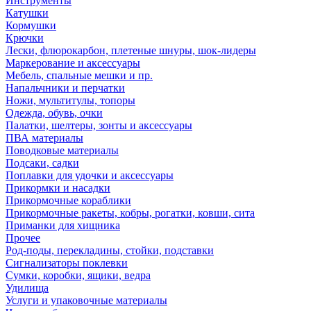
Инструменты
Катушки
Кормушки
Крючки
Лески, флюрокарбон, плетеные шнуры, шок-лидеры
Маркерование и аксессуары
Мебель, спальные мешки и пр.
Напальчники и перчатки
Ножи, мультитулы, топоры
Одежда, обувь, очки
Палатки, шелтеры, зонты и аксессуары
ПВА материалы
Поводковые материалы
Подсаки, садки
Поплавки для удочки и аксессуары
Прикормки и насадки
Прикормочные кораблики
Прикормочные ракеты, кобры, рогатки, ковши, сита
Приманки для хищника
Прочее
Род-поды, перекладины, стойки, подставки
Сигнализаторы поклевки
Сумки, коробки, ящики, ведра
Удилища
Услуги и упаковочные материалы