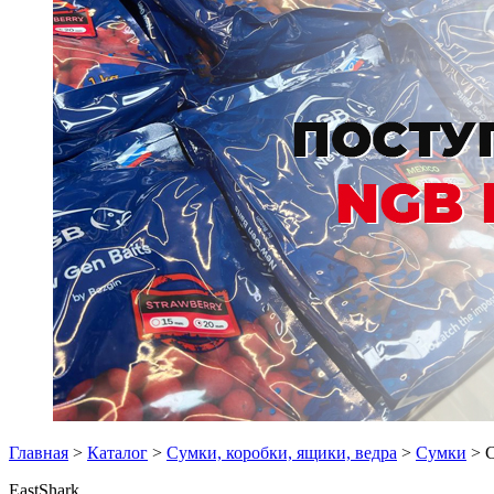
Главная
>
Каталог
>
Сумки, коробки, ящики, ведра
>
Сумки
> С
EastShark