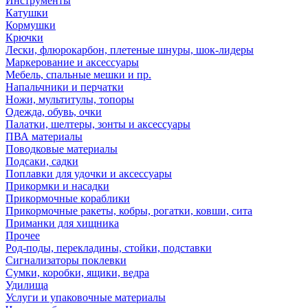
Инструменты
Катушки
Кормушки
Крючки
Лески, флюрокарбон, плетеные шнуры, шок-лидеры
Маркерование и аксессуары
Мебель, спальные мешки и пр.
Напальчники и перчатки
Ножи, мультитулы, топоры
Одежда, обувь, очки
Палатки, шелтеры, зонты и аксессуары
ПВА материалы
Поводковые материалы
Подсаки, садки
Поплавки для удочки и аксессуары
Прикормки и насадки
Прикормочные кораблики
Прикормочные ракеты, кобры, рогатки, ковши, сита
Приманки для хищника
Прочее
Род-поды, перекладины, стойки, подставки
Сигнализаторы поклевки
Сумки, коробки, ящики, ведра
Удилища
Услуги и упаковочные материалы