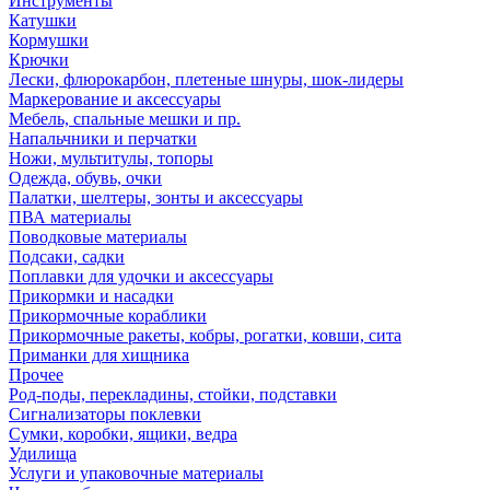
Инструменты
Катушки
Кормушки
Крючки
Лески, флюрокарбон, плетеные шнуры, шок-лидеры
Маркерование и аксессуары
Мебель, спальные мешки и пр.
Напальчники и перчатки
Ножи, мультитулы, топоры
Одежда, обувь, очки
Палатки, шелтеры, зонты и аксессуары
ПВА материалы
Поводковые материалы
Подсаки, садки
Поплавки для удочки и аксессуары
Прикормки и насадки
Прикормочные кораблики
Прикормочные ракеты, кобры, рогатки, ковши, сита
Приманки для хищника
Прочее
Род-поды, перекладины, стойки, подставки
Сигнализаторы поклевки
Сумки, коробки, ящики, ведра
Удилища
Услуги и упаковочные материалы