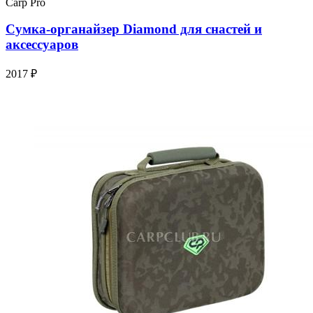
Carp Pro
Сумка-органайзер Diamond для снастей и
аксессуаров
2017 ₽