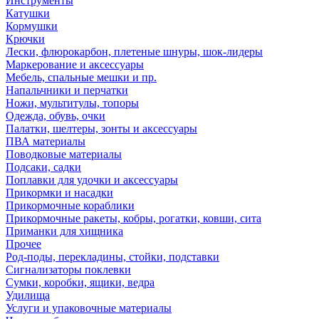
Инструменты
Катушки
Кормушки
Крючки
Лески, флюрокарбон, плетеные шнуры, шок-лидеры
Маркерование и аксессуары
Мебель, спальные мешки и пр.
Напальчники и перчатки
Ножи, мультитулы, топоры
Одежда, обувь, очки
Палатки, шелтеры, зонты и аксессуары
ПВА материалы
Поводковые материалы
Подсаки, садки
Поплавки для удочки и аксессуары
Прикормки и насадки
Прикормочные кораблики
Прикормочные ракеты, кобры, рогатки, ковши, сита
Приманки для хищника
Прочее
Род-поды, перекладины, стойки, подставки
Сигнализаторы поклевки
Сумки, коробки, ящики, ведра
Удилища
Услуги и упаковочные материалы