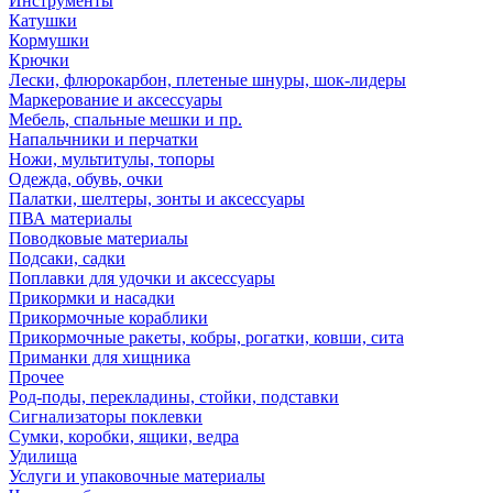
Инструменты
Катушки
Кормушки
Крючки
Лески, флюрокарбон, плетеные шнуры, шок-лидеры
Маркерование и аксессуары
Мебель, спальные мешки и пр.
Напальчники и перчатки
Ножи, мультитулы, топоры
Одежда, обувь, очки
Палатки, шелтеры, зонты и аксессуары
ПВА материалы
Поводковые материалы
Подсаки, садки
Поплавки для удочки и аксессуары
Прикормки и насадки
Прикормочные кораблики
Прикормочные ракеты, кобры, рогатки, ковши, сита
Приманки для хищника
Прочее
Род-поды, перекладины, стойки, подставки
Сигнализаторы поклевки
Сумки, коробки, ящики, ведра
Удилища
Услуги и упаковочные материалы