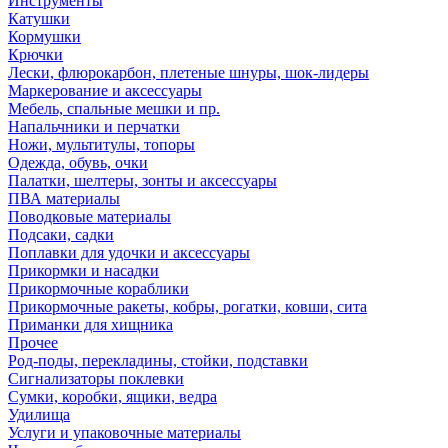
Инструменты
Катушки
Кормушки
Крючки
Лески, флюрокарбон, плетеные шнуры, шок-лидеры
Маркерование и аксессуары
Мебель, спальные мешки и пр.
Напальчники и перчатки
Ножи, мультитулы, топоры
Одежда, обувь, очки
Палатки, шелтеры, зонты и аксессуары
ПВА материалы
Поводковые материалы
Подсаки, садки
Поплавки для удочки и аксессуары
Прикормки и насадки
Прикормочные кораблики
Прикормочные ракеты, кобры, рогатки, ковши, сита
Приманки для хищника
Прочее
Род-поды, перекладины, стойки, подставки
Сигнализаторы поклевки
Сумки, коробки, ящики, ведра
Удилища
Услуги и упаковочные материалы