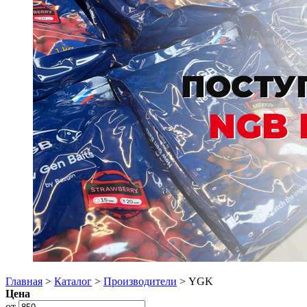
Главная
>
Каталог
>
Производители
> YGK
Цена
от