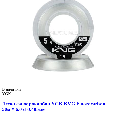
В наличии
YGK
Леска флюорокарбон YGK KVG Fluorocarbon
50м # 6.0 d-0.405мм