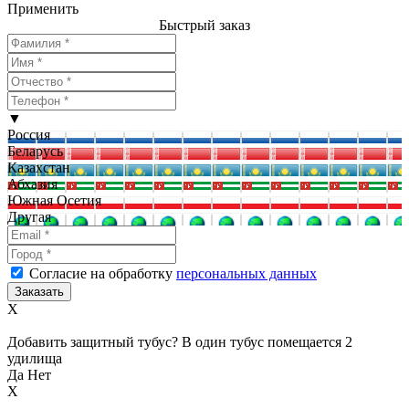
Применить
Быстрый заказ
▼
Россия
Беларусь
Казахстан
Абхазия
Южная Осетия
Другая
Согласие на обработку
персональных данных
X
Добавить защитный тубус? В один тубус помещается 2
удилища
Да
Нет
X