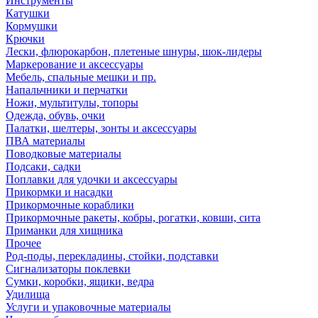
Инструменты
Катушки
Кормушки
Крючки
Лески, флюрокарбон, плетеные шнуры, шок-лидеры
Маркерование и аксессуары
Мебель, спальные мешки и пр.
Напальчники и перчатки
Ножи, мультитулы, топоры
Одежда, обувь, очки
Палатки, шелтеры, зонты и аксессуары
ПВА материалы
Поводковые материалы
Подсаки, садки
Поплавки для удочки и аксессуары
Прикормки и насадки
Прикормочные кораблики
Прикормочные ракеты, кобры, рогатки, ковши, сита
Приманки для хищника
Прочее
Род-поды, перекладины, стойки, подставки
Сигнализаторы поклевки
Сумки, коробки, ящики, ведра
Удилища
Услуги и упаковочные материалы