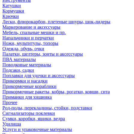
Инструменты
Катушки
Кормушки
Крючки
Лески, флюрокарбон, плетеные шнуры, шок-лидеры
Маркерование и аксессуары
Мебель, спальные мешки и пр.
Напальчники и перчатки
Ножи, мультитулы, топоры
Одежда, обувь, очки
Палатки, шелтеры, зонты и аксессуары
ПВА материалы
Поводковые материалы
Подсаки, садки
Поплавки для удочки и аксессуары
Прикормки и насадки
Прикормочные кораблики
Прикормочные ракеты, кобры, рогатки, ковши, сита
Приманки для хищника
Прочее
Род-поды, перекладины, стойки, подставки
Сигнализаторы поклевки
Сумки, коробки, ящики, ведра
Удилища
Услуги и упаковочные материалы