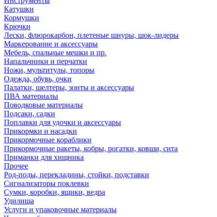
Инструменты
Катушки
Кормушки
Крючки
Лески, флюрокарбон, плетеные шнуры, шок-лидеры
Маркерование и аксессуары
Мебель, спальные мешки и пр.
Напальчники и перчатки
Ножи, мультитулы, топоры
Одежда, обувь, очки
Палатки, шелтеры, зонты и аксессуары
ПВА материалы
Поводковые материалы
Подсаки, садки
Поплавки для удочки и аксессуары
Прикормки и насадки
Прикормочные кораблики
Прикормочные ракеты, кобры, рогатки, ковши, сита
Приманки для хищника
Прочее
Род-поды, перекладины, стойки, подставки
Сигнализаторы поклевки
Сумки, коробки, ящики, ведра
Удилища
Услуги и упаковочные материалы