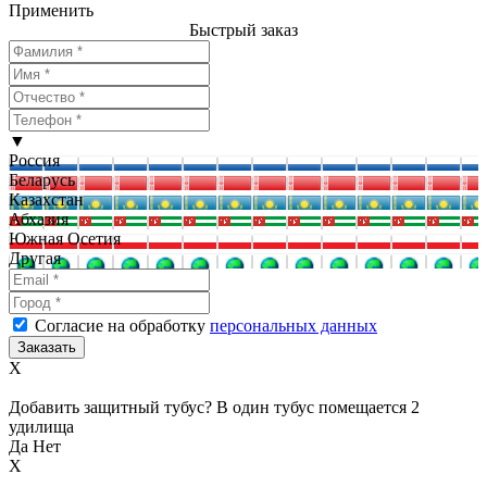
Применить
Быстрый заказ
▼
Россия
Беларусь
Казахстан
Абхазия
Южная Осетия
Другая
Согласие на обработку
персональных данных
X
Добавить защитный тубус? В один тубус помещается 2
удилища
Да
Нет
X