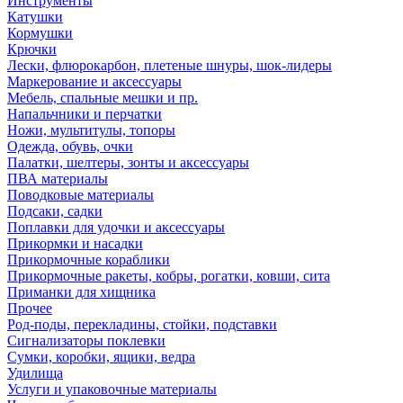
Инструменты
Катушки
Кормушки
Крючки
Лески, флюрокарбон, плетеные шнуры, шок-лидеры
Маркерование и аксессуары
Мебель, спальные мешки и пр.
Напальчники и перчатки
Ножи, мультитулы, топоры
Одежда, обувь, очки
Палатки, шелтеры, зонты и аксессуары
ПВА материалы
Поводковые материалы
Подсаки, садки
Поплавки для удочки и аксессуары
Прикормки и насадки
Прикормочные кораблики
Прикормочные ракеты, кобры, рогатки, ковши, сита
Приманки для хищника
Прочее
Род-поды, перекладины, стойки, подставки
Сигнализаторы поклевки
Сумки, коробки, ящики, ведра
Удилища
Услуги и упаковочные материалы