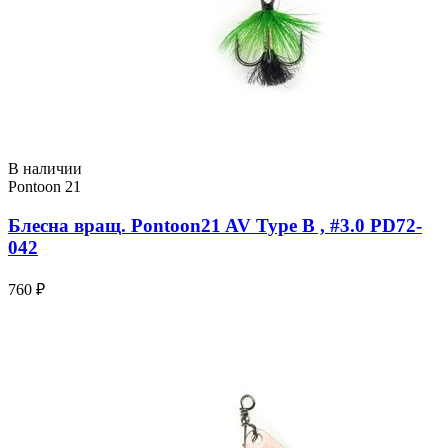
В наличии
Pontoon 21
Блесна вращ. Pontoon21 AV Type B , #3.0 PD72-
042
760 ₽