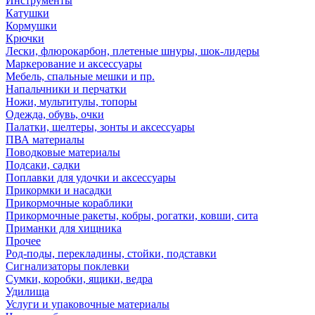
Инструменты
Катушки
Кормушки
Крючки
Лески, флюрокарбон, плетеные шнуры, шок-лидеры
Маркерование и аксессуары
Мебель, спальные мешки и пр.
Напальчники и перчатки
Ножи, мультитулы, топоры
Одежда, обувь, очки
Палатки, шелтеры, зонты и аксессуары
ПВА материалы
Поводковые материалы
Подсаки, садки
Поплавки для удочки и аксессуары
Прикормки и насадки
Прикормочные кораблики
Прикормочные ракеты, кобры, рогатки, ковши, сита
Приманки для хищника
Прочее
Род-поды, перекладины, стойки, подставки
Сигнализаторы поклевки
Сумки, коробки, ящики, ведра
Удилища
Услуги и упаковочные материалы