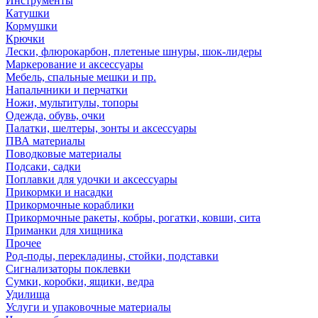
Инструменты
Катушки
Кормушки
Крючки
Лески, флюрокарбон, плетеные шнуры, шок-лидеры
Маркерование и аксессуары
Мебель, спальные мешки и пр.
Напальчники и перчатки
Ножи, мультитулы, топоры
Одежда, обувь, очки
Палатки, шелтеры, зонты и аксессуары
ПВА материалы
Поводковые материалы
Подсаки, садки
Поплавки для удочки и аксессуары
Прикормки и насадки
Прикормочные кораблики
Прикормочные ракеты, кобры, рогатки, ковши, сита
Приманки для хищника
Прочее
Род-поды, перекладины, стойки, подставки
Сигнализаторы поклевки
Сумки, коробки, ящики, ведра
Удилища
Услуги и упаковочные материалы