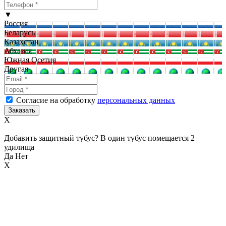
▼
Россия
Беларусь
Казахстан
Абхазия
Южная Осетия
Другая
Согласие на обработку
персональных данных
X
Добавить защитный тубус? В один тубус помещается 2
удилища
Да
Нет
X