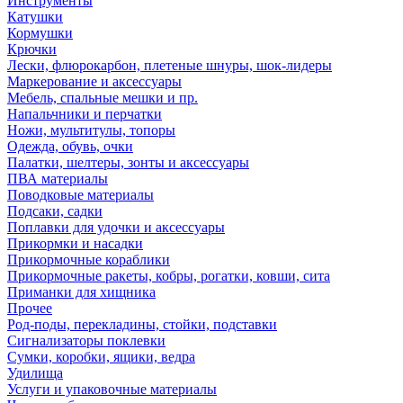
Инструменты
Катушки
Кормушки
Крючки
Лески, флюрокарбон, плетеные шнуры, шок-лидеры
Маркерование и аксессуары
Мебель, спальные мешки и пр.
Напальчники и перчатки
Ножи, мультитулы, топоры
Одежда, обувь, очки
Палатки, шелтеры, зонты и аксессуары
ПВА материалы
Поводковые материалы
Подсаки, садки
Поплавки для удочки и аксессуары
Прикормки и насадки
Прикормочные кораблики
Прикормочные ракеты, кобры, рогатки, ковши, сита
Приманки для хищника
Прочее
Род-поды, перекладины, стойки, подставки
Сигнализаторы поклевки
Сумки, коробки, ящики, ведра
Удилища
Услуги и упаковочные материалы