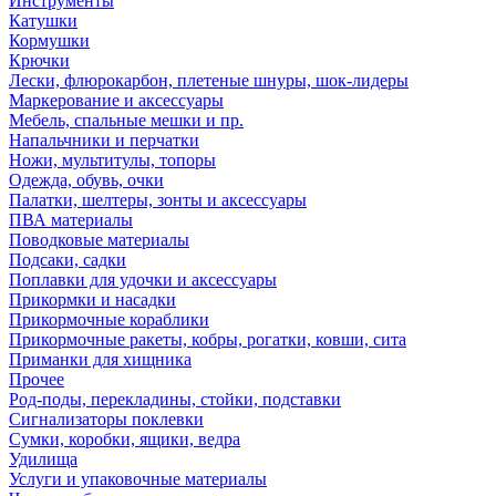
Инструменты
Катушки
Кормушки
Крючки
Лески, флюрокарбон, плетеные шнуры, шок-лидеры
Маркерование и аксессуары
Мебель, спальные мешки и пр.
Напальчники и перчатки
Ножи, мультитулы, топоры
Одежда, обувь, очки
Палатки, шелтеры, зонты и аксессуары
ПВА материалы
Поводковые материалы
Подсаки, садки
Поплавки для удочки и аксессуары
Прикормки и насадки
Прикормочные кораблики
Прикормочные ракеты, кобры, рогатки, ковши, сита
Приманки для хищника
Прочее
Род-поды, перекладины, стойки, подставки
Сигнализаторы поклевки
Сумки, коробки, ящики, ведра
Удилища
Услуги и упаковочные материалы