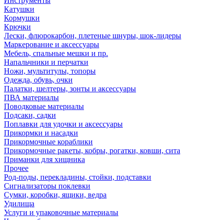
Инструменты
Катушки
Кормушки
Крючки
Лески, флюрокарбон, плетеные шнуры, шок-лидеры
Маркерование и аксессуары
Мебель, спальные мешки и пр.
Напальчники и перчатки
Ножи, мультитулы, топоры
Одежда, обувь, очки
Палатки, шелтеры, зонты и аксессуары
ПВА материалы
Поводковые материалы
Подсаки, садки
Поплавки для удочки и аксессуары
Прикормки и насадки
Прикормочные кораблики
Прикормочные ракеты, кобры, рогатки, ковши, сита
Приманки для хищника
Прочее
Род-поды, перекладины, стойки, подставки
Сигнализаторы поклевки
Сумки, коробки, ящики, ведра
Удилища
Услуги и упаковочные материалы