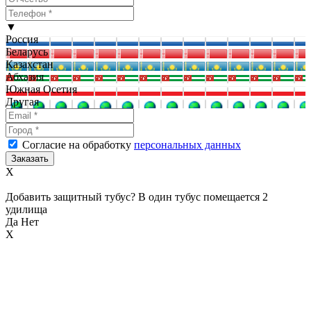
▼
Россия
Беларусь
Казахстан
Абхазия
Южная Осетия
Другая
Согласие на обработку
персональных данных
X
Добавить защитный тубус? В один тубус помещается 2
удилища
Да
Нет
X