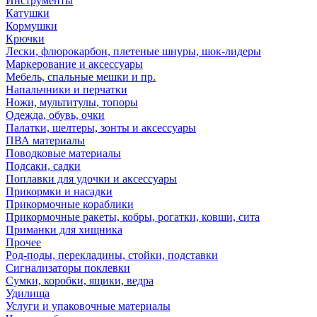
Инструменты
Катушки
Кормушки
Крючки
Лески, флюрокарбон, плетеные шнуры, шок-лидеры
Маркерование и аксессуары
Мебель, спальные мешки и пр.
Напальчники и перчатки
Ножи, мультитулы, топоры
Одежда, обувь, очки
Палатки, шелтеры, зонты и аксессуары
ПВА материалы
Поводковые материалы
Подсаки, садки
Поплавки для удочки и аксессуары
Прикормки и насадки
Прикормочные кораблики
Прикормочные ракеты, кобры, рогатки, ковши, сита
Приманки для хищника
Прочее
Род-поды, перекладины, стойки, подставки
Сигнализаторы поклевки
Сумки, коробки, ящики, ведра
Удилища
Услуги и упаковочные материалы