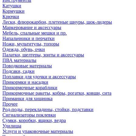
Инструменты
Катушки
Кормушки
Крючки
Лески, флюрокарбон, плетеные шнуры, шок-лидеры
Маркерование и аксессуары
Мебель, спальные мешки и пр.
Напальчники и перчатки
Ножи, мультитулы, топоры
Одежда, обувь, очки
Палатки, шелтеры, зонты и аксессуары
ПВА материалы
Поводковые материалы
Подсаки, садки
Поплавки для удочки и аксессуары
Прикормки и насадки
Прикормочные кораблики
Прикормочные ракеты, кобры, рогатки, ковши, сита
Приманки для хищника
Прочее
Род-поды, перекладины, стойки, подставки
Сигнализаторы поклевки
Сумки, коробки, ящики, ведра
Удилища
Услуги и упаковочные материалы