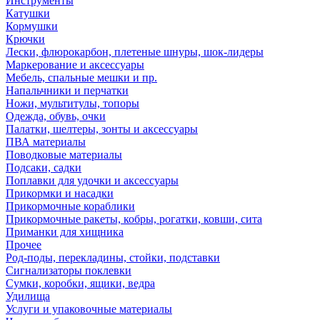
Инструменты
Катушки
Кормушки
Крючки
Лески, флюрокарбон, плетеные шнуры, шок-лидеры
Маркерование и аксессуары
Мебель, спальные мешки и пр.
Напальчники и перчатки
Ножи, мультитулы, топоры
Одежда, обувь, очки
Палатки, шелтеры, зонты и аксессуары
ПВА материалы
Поводковые материалы
Подсаки, садки
Поплавки для удочки и аксессуары
Прикормки и насадки
Прикормочные кораблики
Прикормочные ракеты, кобры, рогатки, ковши, сита
Приманки для хищника
Прочее
Род-поды, перекладины, стойки, подставки
Сигнализаторы поклевки
Сумки, коробки, ящики, ведра
Удилища
Услуги и упаковочные материалы