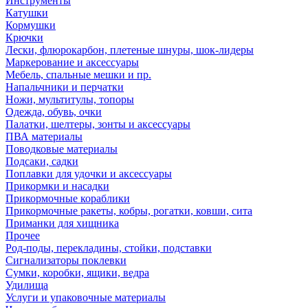
Инструменты
Катушки
Кормушки
Крючки
Лески, флюрокарбон, плетеные шнуры, шок-лидеры
Маркерование и аксессуары
Мебель, спальные мешки и пр.
Напальчники и перчатки
Ножи, мультитулы, топоры
Одежда, обувь, очки
Палатки, шелтеры, зонты и аксессуары
ПВА материалы
Поводковые материалы
Подсаки, садки
Поплавки для удочки и аксессуары
Прикормки и насадки
Прикормочные кораблики
Прикормочные ракеты, кобры, рогатки, ковши, сита
Приманки для хищника
Прочее
Род-поды, перекладины, стойки, подставки
Сигнализаторы поклевки
Сумки, коробки, ящики, ведра
Удилища
Услуги и упаковочные материалы