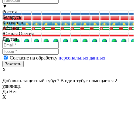
▼
Россия
Беларусь
Казахстан
Абхазия
Южная Осетия
Другая
Согласие на обработку
персональных данных
X
Добавить защитный тубус? В один тубус помещается 2
удилища
Да
Нет
X