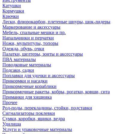
Инструменты
Катушки
Кормушки
Крючки
Лески, флюрокарбон, плетеные шнуры, шок-лидеры
Маркерование и аксессуары
Мебель, спальные мешки и пр.
Напальчники и перчатки
Ножи, мультитулы, топоры
Одежда, обувь, очки
Палатки, шелтеры, зонты и аксессуары
ПВА материалы
Поводковые материалы
Подсаки, садки
Поплавки для удочки и аксессуары
Прикормки и насадки
Прикормочные кораблики
Прикормочные ракеты, кобры, рогатки, ковши, сита
Приманки для хищника
Прочее
Род-поды, перекладины, стойки, подставки
Сигнализаторы поклевки
Сумки, коробки, ящики, ведра
Удилища
Услуги и упаковочные материалы