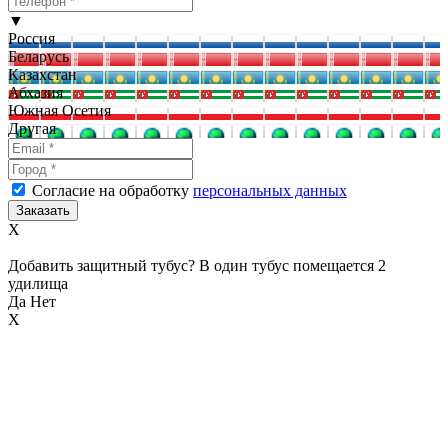
▼
Россия
Беларусь
Казахстан
Абхазия
Южная Осетия
Другая
Согласие на обработку
персональных данных
X
Добавить защитный тубус? В один тубус помещается 2
удилища
Да
Нет
X