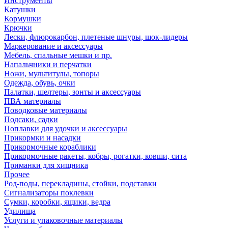
Инструменты
Катушки
Кормушки
Крючки
Лески, флюрокарбон, плетеные шнуры, шок-лидеры
Маркерование и аксессуары
Мебель, спальные мешки и пр.
Напальчники и перчатки
Ножи, мультитулы, топоры
Одежда, обувь, очки
Палатки, шелтеры, зонты и аксессуары
ПВА материалы
Поводковые материалы
Подсаки, садки
Поплавки для удочки и аксессуары
Прикормки и насадки
Прикормочные кораблики
Прикормочные ракеты, кобры, рогатки, ковши, сита
Приманки для хищника
Прочее
Род-поды, перекладины, стойки, подставки
Сигнализаторы поклевки
Сумки, коробки, ящики, ведра
Удилища
Услуги и упаковочные материалы