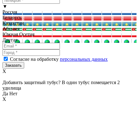
▼
Россия
Беларусь
Казахстан
Абхазия
Южная Осетия
Другая
Согласие на обработку
персональных данных
X
Добавить защитный тубус? В один тубус помещается 2
удилища
Да
Нет
X