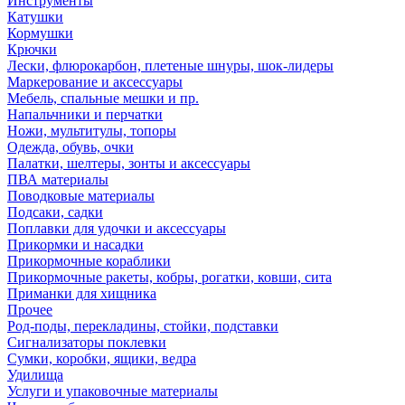
Инструменты
Катушки
Кормушки
Крючки
Лески, флюрокарбон, плетеные шнуры, шок-лидеры
Маркерование и аксессуары
Мебель, спальные мешки и пр.
Напальчники и перчатки
Ножи, мультитулы, топоры
Одежда, обувь, очки
Палатки, шелтеры, зонты и аксессуары
ПВА материалы
Поводковые материалы
Подсаки, садки
Поплавки для удочки и аксессуары
Прикормки и насадки
Прикормочные кораблики
Прикормочные ракеты, кобры, рогатки, ковши, сита
Приманки для хищника
Прочее
Род-поды, перекладины, стойки, подставки
Сигнализаторы поклевки
Сумки, коробки, ящики, ведра
Удилища
Услуги и упаковочные материалы