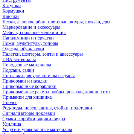
Инструменты
Катушки
Кормушки
Крючки
Лески, флюрокарбон, плетеные шнуры, шок-лидеры
Маркерование и аксессуары
Мебель, спальные мешки и пр.
Напальчники и перчатки
Ножи, мультитулы, топоры
Одежда, обувь, очки
Палатки, шелтеры, зонты и аксессуары
ПВА материалы
Поводковые материалы
Подсаки, садки
Поплавки для удочки и аксессуары
Прикормки и насадки
Прикормочные кораблики
Прикормочные ракеты, кобры, рогатки, ковши, сита
Приманки для хищника
Прочее
Род-поды, перекладины, стойки, подставки
Сигнализаторы поклевки
Сумки, коробки, ящики, ведра
Удилища
Услуги и упаковочные материалы