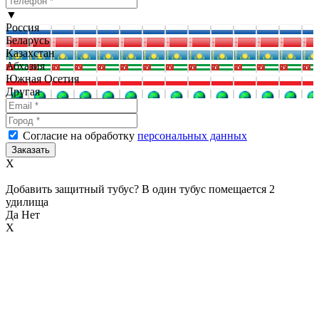
▼
Россия
Беларусь
Казахстан
Абхазия
Южная Осетия
Другая
Согласие на обработку
персональных данных
X
Добавить защитный тубус? В один тубус помещается 2
удилища
Да
Нет
X