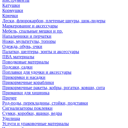
Инструменты
Катушки
Кормушки
Крючки
Лески, флюрокарбон, плетеные шнуры, шок-лидеры
Маркерование и аксессуары
Мебель, спальные мешки и пр.
Напальчники и перчатки
Ножи, мультитулы, топоры
Одежда, обувь, очки
Палатки, шелтеры, зонты и аксессуары
ПВА материалы
Поводковые материалы
Подсаки, садки
Поплавки для удочки и аксессуары
Прикормки и насадки
Прикормочные кораблики
Прикормочные ракеты, кобры, рогатки, ковши, сита
Приманки для хищника
Прочее
Род-поды, перекладины, стойки, подставки
Сигнализаторы поклевки
Сумки, коробки, ящики, ведра
Удилища
Услуги и упаковочные материалы