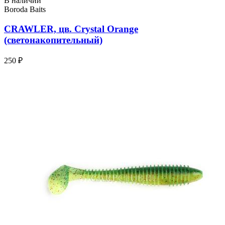
В наличии
Boroda Baits
CRAWLER, цв. Crystal Orange
(светонакопительный)
250 ₽