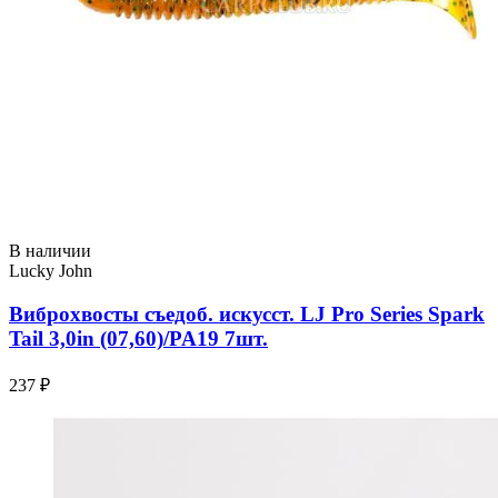
В наличии
Lucky John
Виброхвосты съедоб. искусст. LJ Pro Series Spark
Tail 3,0in (07,60)/PA19 7шт.
237 ₽