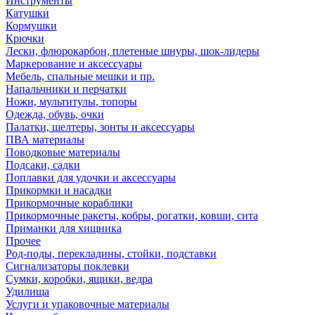
Инструменты
Катушки
Кормушки
Крючки
Лески, флюрокарбон, плетеные шнуры, шок-лидеры
Маркерование и аксессуары
Мебель, спальные мешки и пр.
Напальчники и перчатки
Ножи, мультитулы, топоры
Одежда, обувь, очки
Палатки, шелтеры, зонты и аксессуары
ПВА материалы
Поводковые материалы
Подсаки, садки
Поплавки для удочки и аксессуары
Прикормки и насадки
Прикормочные кораблики
Прикормочные ракеты, кобры, рогатки, ковши, сита
Приманки для хищника
Прочее
Род-поды, перекладины, стойки, подставки
Сигнализаторы поклевки
Сумки, коробки, ящики, ведра
Удилища
Услуги и упаковочные материалы