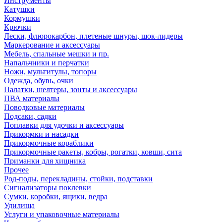
Инструменты
Катушки
Кормушки
Крючки
Лески, флюрокарбон, плетеные шнуры, шок-лидеры
Маркерование и аксессуары
Мебель, спальные мешки и пр.
Напальчники и перчатки
Ножи, мультитулы, топоры
Одежда, обувь, очки
Палатки, шелтеры, зонты и аксессуары
ПВА материалы
Поводковые материалы
Подсаки, садки
Поплавки для удочки и аксессуары
Прикормки и насадки
Прикормочные кораблики
Прикормочные ракеты, кобры, рогатки, ковши, сита
Приманки для хищника
Прочее
Род-поды, перекладины, стойки, подставки
Сигнализаторы поклевки
Сумки, коробки, ящики, ведра
Удилища
Услуги и упаковочные материалы