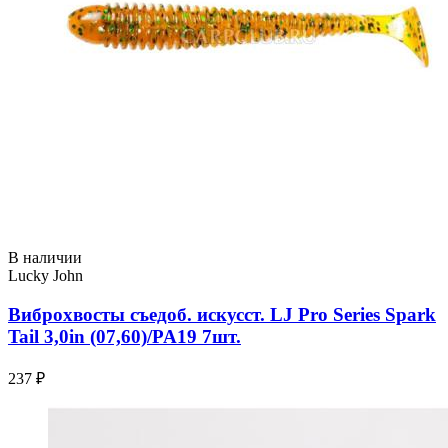
В наличии
Lucky John
Виброхвосты съедоб. искусст. LJ Pro Series Spark
Tail 3,0in (07,60)/PA19 7шт.
237 ₽