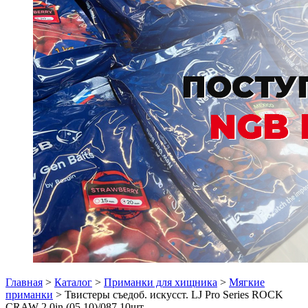
Главная
>
Каталог
>
Приманки для хищника
>
Мягкие
приманки
> Твистеры съедоб. искусст. LJ Pro Series ROCK
CRAW 2.0in (05.10)/087 10шт.