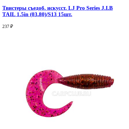
Твистеры съедоб. искусст. LJ Pro Series J.I.B
TAIL 1.5in (03.80)/S13 15шт.
237 ₽