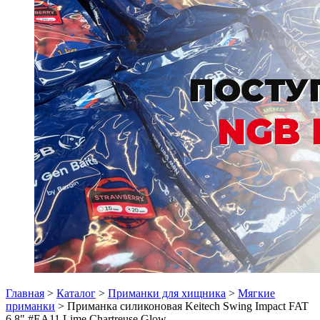
Главная
>
Каталог
>
Приманки для хищника
>
Мягкие
приманки
> Приманка силиконовая Keitech Swing Impact FAT
6.8" #EA11 Lime Chartreuse Glow