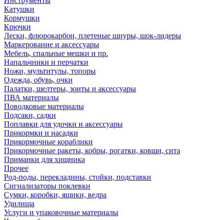
Инструменты
Катушки
Кормушки
Крючки
Лески, флюрокарбон, плетеные шнуры, шок-лидеры
Маркерование и аксессуары
Мебель, спальные мешки и пр.
Напальчники и перчатки
Ножи, мультитулы, топоры
Одежда, обувь, очки
Палатки, шелтеры, зонты и аксессуары
ПВА материалы
Поводковые материалы
Подсаки, садки
Поплавки для удочки и аксессуары
Прикормки и насадки
Прикормочные кораблики
Прикормочные ракеты, кобры, рогатки, ковши, сита
Приманки для хищника
Прочее
Род-поды, перекладины, стойки, подставки
Сигнализаторы поклевки
Сумки, коробки, ящики, ведра
Удилища
Услуги и упаковочные материалы