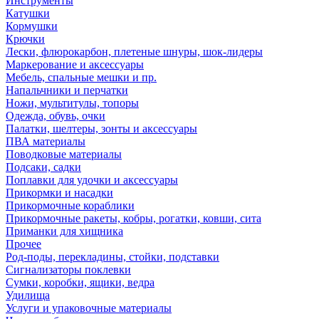
Инструменты
Катушки
Кормушки
Крючки
Лески, флюрокарбон, плетеные шнуры, шок-лидеры
Маркерование и аксессуары
Мебель, спальные мешки и пр.
Напальчники и перчатки
Ножи, мультитулы, топоры
Одежда, обувь, очки
Палатки, шелтеры, зонты и аксессуары
ПВА материалы
Поводковые материалы
Подсаки, садки
Поплавки для удочки и аксессуары
Прикормки и насадки
Прикормочные кораблики
Прикормочные ракеты, кобры, рогатки, ковши, сита
Приманки для хищника
Прочее
Род-поды, перекладины, стойки, подставки
Сигнализаторы поклевки
Сумки, коробки, ящики, ведра
Удилища
Услуги и упаковочные материалы