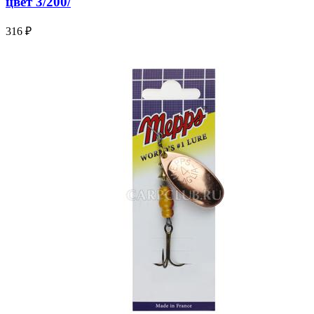
цвет 3/200/
316 ₽