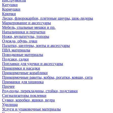
Инструменты
Катушки
Кормушки
Крючки
Лески, флюрокарбон, плетеные шнуры, шок-лидеры
Маркерование и аксессуары
Мебель, спальные мешки и пр.
Напальчники и перчатки
Ножи, мультитулы, топоры
Одежда, обувь, очки
Палатки, шелтеры, зонты и аксессуары
ПВА материалы
Поводковые материалы
Подсаки, садки
Поплавки для удочки и аксессуары
Прикормки и насадки
Прикормочные кораблики
Прикормочные ракеты, кобры, рогатки, ковши, сита
Приманки для хищника
Прочее
Род-поды, перекладины, стойки, подставки
Сигнализаторы поклевки
Сумки, коробки, ящики, ведра
Удилища
Услуги и упаковочные материалы