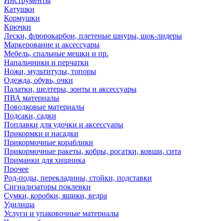
Инструменты
Катушки
Кормушки
Крючки
Лески, флюрокарбон, плетеные шнуры, шок-лидеры
Маркерование и аксессуары
Мебель, спальные мешки и пр.
Напальчники и перчатки
Ножи, мультитулы, топоры
Одежда, обувь, очки
Палатки, шелтеры, зонты и аксессуары
ПВА материалы
Поводковые материалы
Подсаки, садки
Поплавки для удочки и аксессуары
Прикормки и насадки
Прикормочные кораблики
Прикормочные ракеты, кобры, рогатки, ковши, сита
Приманки для хищника
Прочее
Род-поды, перекладины, стойки, подставки
Сигнализаторы поклевки
Сумки, коробки, ящики, ведра
Удилища
Услуги и упаковочные материалы