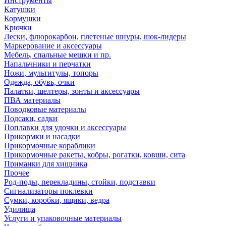
Инструменты
Катушки
Кормушки
Крючки
Лески, флюрокарбон, плетеные шнуры, шок-лидеры
Маркерование и аксессуары
Мебель, спальные мешки и пр.
Напальчники и перчатки
Ножи, мультитулы, топоры
Одежда, обувь, очки
Палатки, шелтеры, зонты и аксессуары
ПВА материалы
Поводковые материалы
Подсаки, садки
Поплавки для удочки и аксессуары
Прикормки и насадки
Прикормочные кораблики
Прикормочные ракеты, кобры, рогатки, ковши, сита
Приманки для хищника
Прочее
Род-поды, перекладины, стойки, подставки
Сигнализаторы поклевки
Сумки, коробки, ящики, ведра
Удилища
Услуги и упаковочные материалы