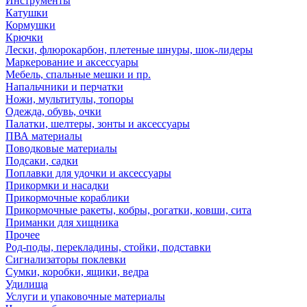
Инструменты
Катушки
Кормушки
Крючки
Лески, флюрокарбон, плетеные шнуры, шок-лидеры
Маркерование и аксессуары
Мебель, спальные мешки и пр.
Напальчники и перчатки
Ножи, мультитулы, топоры
Одежда, обувь, очки
Палатки, шелтеры, зонты и аксессуары
ПВА материалы
Поводковые материалы
Подсаки, садки
Поплавки для удочки и аксессуары
Прикормки и насадки
Прикормочные кораблики
Прикормочные ракеты, кобры, рогатки, ковши, сита
Приманки для хищника
Прочее
Род-поды, перекладины, стойки, подставки
Сигнализаторы поклевки
Сумки, коробки, ящики, ведра
Удилища
Услуги и упаковочные материалы