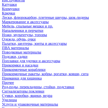
Инструменты
Катушки
Кормушки
Крючки
Лески, флюрокарбон, плетеные шнуры, шок-лидеры
Маркерование и аксессуары
Мебель, спальные мешки и пр.
Напальчники и перчатки
Ножи, мультитулы, топоры
Одежда, обувь, очки
Палатки, шелтеры, зонты и аксессуары
ПВА материалы
Поводковые материалы
Подсаки, садки
Поплавки для удочки и аксессуары
Прикормки и насадки
Прикормочные кораблики
Прикормочные ракеты, кобры, рогатки, ковши, сита
Приманки для хищника
Прочее
Род-поды, перекладины, стойки, подставки
Сигнализаторы поклевки
Сумки, коробки, ящики, ведра
Удилища
Услуги и упаковочные материалы