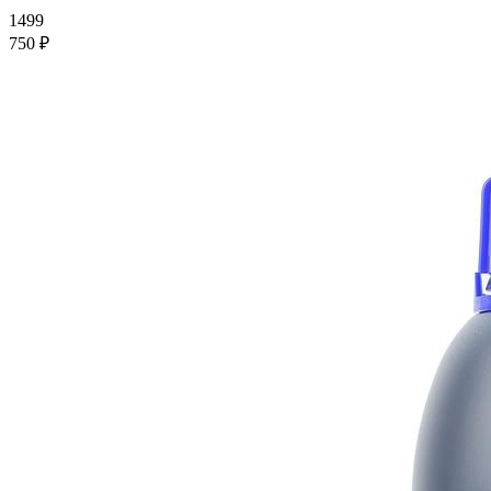
1499
750 ₽