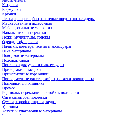
Инструменты
Катушки
Кормушки
Крючки
Лески, флюрокарбон, плетеные шнуры, шок-лидеры
Маркерование и аксессуары
Мебель, спальные мешки и пр.
Напальчники и перчатки
Ножи, мультитулы, топоры
Одежда, обувь, очки
Палатки, шелтеры, зонты и аксессуары
ПВА материалы
Поводковые материалы
Подсаки, садки
Поплавки для удочки и аксессуары
Прикормки и насадки
Прикормочные кораблики
Прикормочные ракеты, кобры, рогатки, ковши, сита
Приманки для хищника
Прочее
Род-поды, перекладины, стойки, подставки
Сигнализаторы поклевки
Сумки, коробки, ящики, ведра
Удилища
Услуги и упаковочные материалы